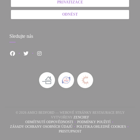
PRIVATIZACE
ODNÉST
Sledujte nás
Facebook ((otevře se v novém okně))
Twitter ((otevře se v novém okně))
Instagram ((otevře se v novém okně))
© 2026 AMICI BEDFORD — WEBOVÉ STRÁNKY RESTAURACE BYLY
((OTEVŘE SE V NOVÉM OKNĚ)
VYTVOŘENY
ZENCHEF
ODMÍTNUTÍ ODPOVĚDNOSTI
PODMÍNKY POUŽITÍ
((OTEVŘE SE V NOVÉM OKNĚ))
((OTEVŘE SE V NOVÉM OK
ZÁSADY OCHRANY OSOBNÍCH ÚDAJŮ
POLITIKA OHLEDNĚ COOKIES
((OTEVŘE SE V NOVÉM OKNĚ))
((OTEVŘE SE V NOVÉ
PRISTUPNOST
((OTEVŘE SE V NOVÉM OKNĚ))