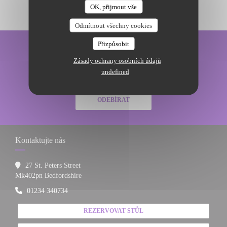
OK, přijmout vše
Odmítnout všechny cookies
Přizpůsobit
Zůstaňte v obraze
*
Zásady ochrany osobních údajů
Přihlaste se k odběru našeho newsletteru a dostávejte od nás e-mailem
undefined
personalizovaná sdělení a marketingové nabídky.
ODEBÍRAT
Kontaktujte nás
27 St. Peters Street
((otevře se v novém okně))
Mk402pn Bedfordshire
01234 340734
REZERVOVAT STŮL