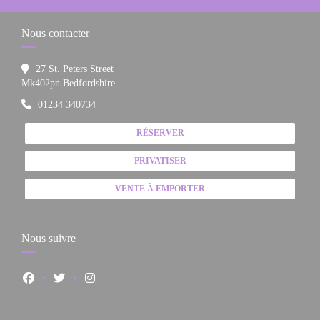
Nous contacter
27 St. Peters Street
((ouvre une nouvelle fenêtre))
Mk402pn Bedfordshire
01234 340734
RÉSERVER
PRIVATISER
VENTE À EMPORTER
Nous suivre
Facebook ((ouvre une nouvelle fenêtre))
Twitter ((ouvre une nouvelle fenêtre))
Instagram ((ouvre une nouvelle fenêtre))