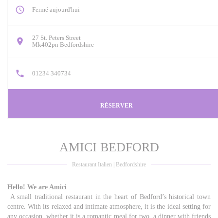
Fermé aujourd'hui
27 St. Peters Street
((ouvre une nouvelle fenêtre))
Mk402pn Bedfordshire
01234 340734
RÉSERVER
AMICI BEDFORD
Restaurant Italien
|
Bedfordshire
Hello! We are Amici
A small traditional restaurant in the heart of Bedford’s historical town
centre. With its relaxed and intimate atmosphere, it is the ideal setting for
any occasion, whether it is a romantic meal for two, a dinner with friends