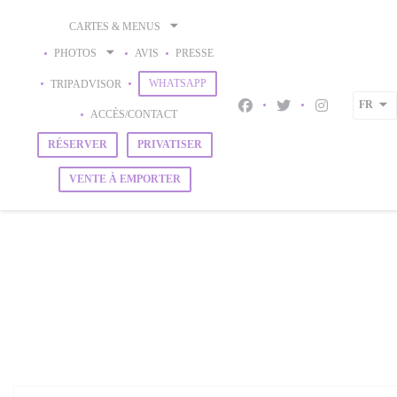
Personnalisation de vos choix en matière de cookies
CARTES & MENUS
PHOTOS
AVIS
PRESSE
((OUVRE UNE NOUVELLE FENÊTRE))
((OUVRE UNE NOUVELLE FENÊTRE))
WHATSAPP
TRIPADVISOR
FR
Facebook ((ouvre une nouve
Twitter ((ouvre une 
Instagram ((o
ACCÈS/CONTACT
RÉSERVER
PRIVATISER
VENTE À EMPORTER