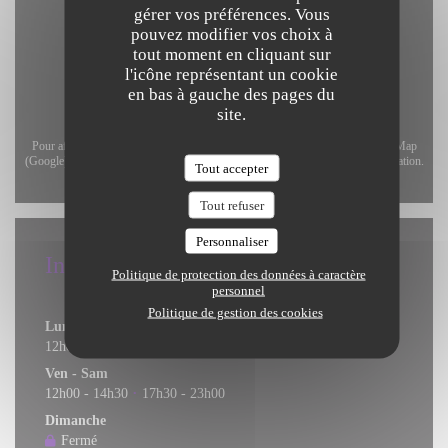
gérer vos préférences. Vous
pouvez modifier vos choix à
tout moment en cliquant sur
l'icône représentant un cookie
en bas à gauche des pages du
site.
Pour afficher la carte interactive Waze, vous devez accepter les cookies Waze Map
(Google). Ces cookies peuvent collecter des données de navigation et de localisation.
Tout accepter
Autoriser
Tout refuser
Personnaliser
Infos pratiques
Politique de protection des données à caractère
personnel
Horaires
Politique de gestion des cookies
Lun
-
Jeu
12h00 - 14h30
17h30 - 22h00
•
Ven
-
Sam
12h00 - 14h30
17h30 - 23h00
•
Dimanche
Fermé