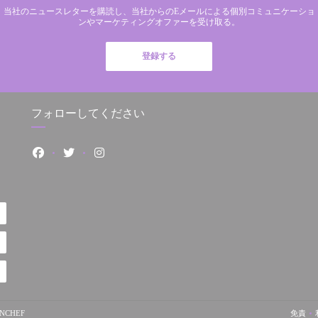
当社のニュースレターを購読し、当社からのEメールによる個別コミュニケーショ
ンやマーケティングオファーを受け取る。
登録する
フォローしてください
Facebook ((新しいウィンドウで開きます))
Twitter ((新しいウィンドウで開きます))
Instagram ((新しいウィンドウで開きます))
((新しいウィンドウで開きます))
NCHEF
免責
((