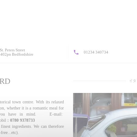
St. Peters Street
01234 340734
((新しいウィンドウで開きます))
402pn Bedfordshire
ORD
イタ
torical town centre. With its relaxed
ion, whether it is a romantic meal for
ion you have in mind. E-mail:
bil
: 0780 9378733
finest ingredients. We can therefore
-free...etc).