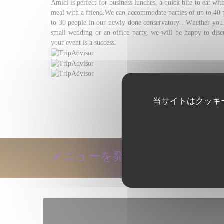
Amici is perfect for business lunches, a quick bite to eat wit
meal with a friend.We can accommodate parties of up to 40 p
to 30 people in our newly done conservatory . Whether you a
small wedding or an office party, we will be happy to disc
your event is a success.
エリアを発見する
当サイトはクッキ
メニューを発見する