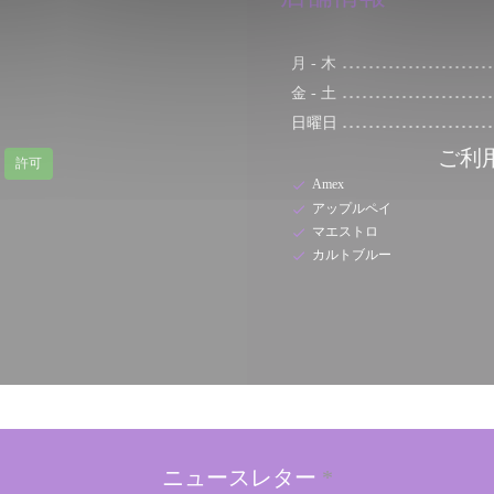
月
-
木
金
-
土
日曜日
ご利
。
許可
Amex
アップルペイ
マエストロ
カルトブルー
ニュースレター
*