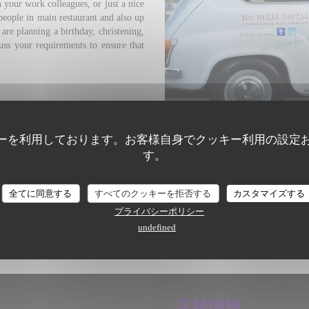
h your work colleagues, or just a nice
eople in main restaurant and also up
re planning a birthday, christening,
uss your requirements to ensure that
ーを利用しております。お客様自身でクッキー利用の設定
す。
全てに同意する
すべてのクッキーを拒否する
カスタマイズする
プライバシーポリシー
undefined
店舗情報