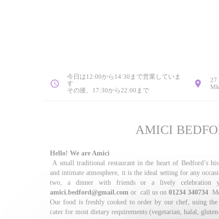
今日は12:00から14:30まで営業していま
27 
す
Mk
その後、17:30から22:00まで
AMICI BEDF
Hello! We are Amici
A small traditional restaurant in the heart of Bedford’s his
and intimate atmosphere, it is the ideal setting for any occas
two, a dinner with friends or a lively celebrat
amici.bedford@gmail.com
or call us on
01234 340734
Mo
Our food is freshly cooked to order by our chef, using the 
cater for most dietary requirements (vegetarian, halal, gluten