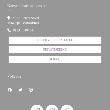
Neem contact met ons op
27 St. Peters Street
((opent in een nieuw venster))
Mk402pn Bedfordshire
01234 340734
RESERVEER EEN TAFEL
PRIVATISERING
AFHAAL
Volg ons
Facebook ((opent in een nieuw venster))
Twitter ((opent in een nieuw venster))
Instagram ((opent in een nieuw venster))