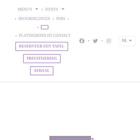
Cookies beheer paneel
MENU'S
FOTO'S
BEOORDELINGEN
PERS
((OPENT IN EEN NIEUW VENSTER))
((OPENT IN EEN NIEUW VENSTER))
PLATTEGROND EN CONTACT
NL
Facebook ((opent in een nieu
Twitter ((opent in een 
Instagram ((ope
RESERVEER EEN TAFEL
PRIVATISERING
AFHAAL