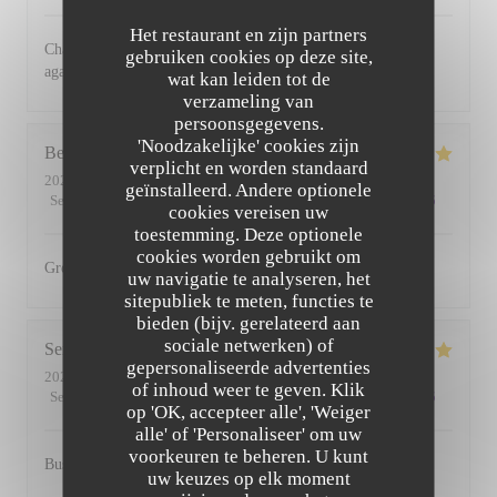
Het restaurant en zijn partners
Charming restaurant, friendly staff, excellent food. See you
gebruiken cookies op deze site,
again soon
wat kan leiden tot de
verzameling van
persoonsgegevens.
'Noodzakelijke' cookies zijn
Bernadetta
D
verplicht en worden standaard
2022-07-11
- 18:45 - Gasten 2
geïnstalleerd. Andere optionele
Service
:
5
/5
Atmosfeer
:
5
/5
Keuken
:
5
/5
Kwaliteit / Prijs
:
4
/5
cookies vereisen uw
toestemming. Deze optionele
cookies worden gebruikt om
Great food and friendly staff. Highly recommended.
uw navigatie te analyseren, het
sitepubliek te meten, functies te
bieden (bijv. gerelateerd aan
sociale netwerken) of
Serena
D
gepersonaliseerde advertenties
2022-07-01
- 20:00 - Gasten 2
of inhoud weer te geven. Klik
Service
:
5
/5
Atmosfeer
:
5
/5
Keuken
:
5
/5
Kwaliteit / Prijs
:
5
/5
op 'OK, accepteer alle', 'Weiger
alle' of 'Personaliseer' om uw
voorkeuren te beheren. U kunt
Busy, friendly atmosphere with amazing food
uw keuzes op elk moment