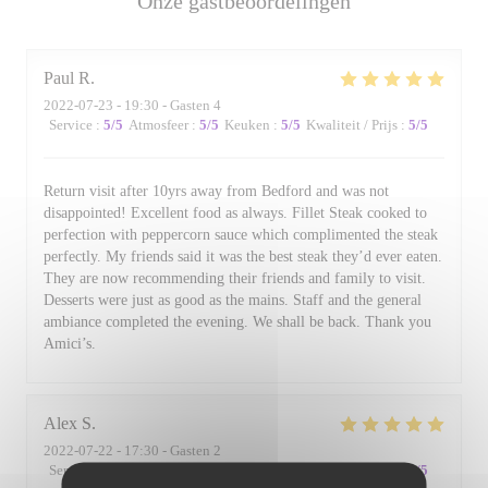
Onze gastbeoordelingen
Paul
R
2022-07-23
- 19:30 - Gasten 4
Service
:
5
/5
Atmosfeer
:
5
/5
Keuken
:
5
/5
Kwaliteit / Prijs
:
5
/5
Return visit after 10yrs away from Bedford and was not
disappointed! Excellent food as always. Fillet Steak cooked to
perfection with peppercorn sauce which complimented the steak
perfectly. My friends said it was the best steak they’d ever eaten.
They are now recommending their friends and family to visit.
Desserts were just as good as the mains. Staff and the general
ambiance completed the evening. We shall be back. Thank you
Amici’s.
Alex
S
2022-07-22
- 17:30 - Gasten 2
Service
:
5
/5
Atmosfeer
:
4
/5
Keuken
:
5
/5
Kwaliteit / Prijs
:
4
/5