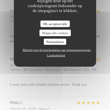
wijzigen door op het
cookiepictogram linksonder op
de sitepagina's te klikken.
Edward
B
2022-06-17
- 19:00 - Gasten 3
Service
:
5
/5
Atmosfeer
:
5
/5
Keuken
:
5
/5
Kwaliteit / Prijs
:
5
/5
OK, accepteer alle
Weiger alle cookies
Food is always excellent and the small and intimate environment
makes for a lovely evening.
Personaliseer
Beleid voor de bescherming van persoonsgegevens
Cookiebeleid
Michael
W
2022-06-01
- 19:00 - Gasten 2
Service
:
5
/5
Atmosfeer
:
5
/5
Keuken
:
5
/5
Kwaliteit / Prijs
:
5
/5
Lovely meal with friendly efficient service. Thank-you.
Philip
C
2022-05-28
- 19:00 - Gasten 3