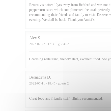
Return visit after 10yrs away from Bedford and was not di
peppercorn sauce which complimented the steak perfectly. 
recommending their friends and family to visit. Desserts 
evening. We shall be back. Thank you Amici’s.
Alex
S
2022-07-22
- 17:30 - guests 2
Charming restaurant, friendly staff, excellent food. See y
Bernadetta
D
2022-07-11
- 18:45 - guests 2
Great food and friendly staff. Highly recommended.