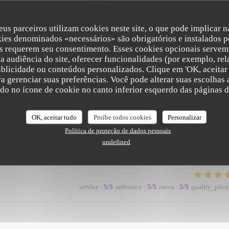
service
:
5
/5
ambience
:
5
/5
menu
:
5
/5
quality_price
eus parceiros utilizam cookies neste site, o que pode implicar 
kies denominados «necessários» são obrigatórios e instalados p
s requerem seu consentimento. Esses cookies opcionais servem 
a audiência do site, oferecer funcionalidades (por exemplo, rel
ublicidade ou conteúdos personalizados. Clique em 'OK, aceitar 
ara gerenciar suas preferências. Você pode alterar suas escolha
ndo no ícone de cookie no canto inferior esquerdo das páginas do
service
:
5
/5
ambience
:
5
/5
menu
:
5
/5
quality_price
OK, aceitar tudo
Proíbe todos cookies
Personalizar
Política de proteção de dados pessoais
ronment makes for a lovely evening.
undefined
service
:
5
/5
ambience
:
5
/5
menu
:
5
/5
quality_price