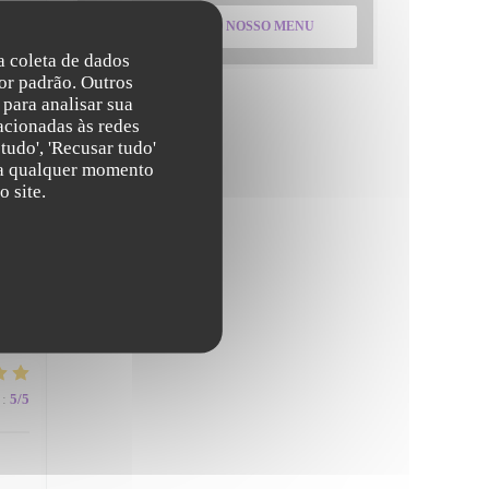
DESCUBRA O NOSSO MENU
:
5
/5
na coleta de dados
or padrão. Outros
para analisar sua
acionadas às redes
tudo', 'Recusar tudo'
s a qualquer momento
 site.
:
5
/5
:
5
/5