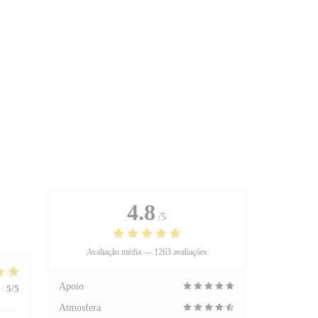
4.8
/5
Avaliação média —
1263 avaliações
Apoio
:
5
/5
Atmosfera