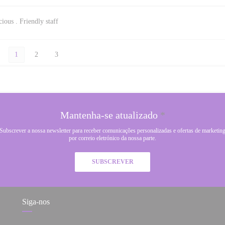
ious . Friendly staff
1
2
3
Mantenha-se atualizado
*
Subscrever a nossa newsletter para receber comunicações personalizadas e ofertas de marketin
por correio eletrónico da nossa parte.
SUBSCREVER
Siga-nos