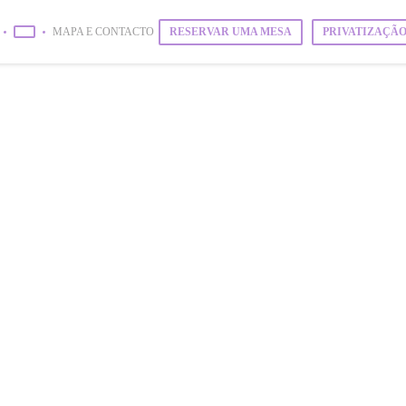
RESERVAR UMA MESA
PRIVATIZAÇÃ
MAPA E CONTACTO
((ABRE NUMA NOVA JANELA))
((ABRE NUMA NOVA JANELA))