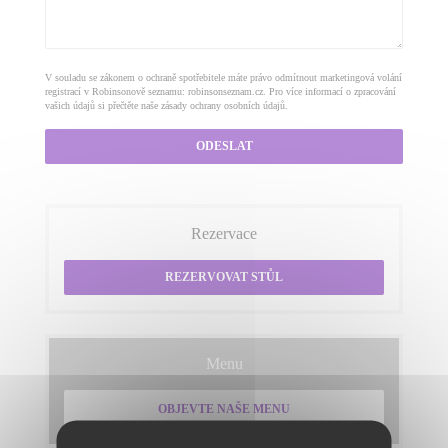
V souladu se zákonem o ochraně spotřebitele máte právo odmítnout marketingová volání
registrací v Robinsonově seznamu:
robinsonseznam.cz
. Pro více informací o zpracování
vašich údajů si přečtěte naše
zásady ochrany osobních údajů
.
Rezervace
REZERVOVAT STŮL
Menu
OBJEVTE NAŠE MENU