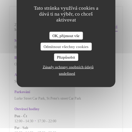
Tato stránka využívá cookies a
dává ti na výběr, co chceš
Obecné informace
aktivovat
27 St. Peters Street
NASMĚROVÁNÍ
((otevře se v novém okně))
Mk402pn Bedfordshire
OK, přijmout vše
Metro
Odmítnout všechny cookies
BEDFORD TRAIN STAION
Přizpůsobit
Bike station
ON THE ROADSIDE
Zásady ochrany osobních údajů
undefined
Autobus
St Peter's Street (W-bound)
Parkování
Lurke Street Car Park, St Peter's street Car Park
Otevírací hodiny
Pon
-
Čt
12:00 - 14:30
17:30 - 22:00
•
Pat
-
Sob