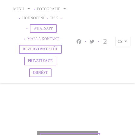
Panel pro správu cookies
MENU
FOTOGRAFIE
HODNOCENÍ
TISK
((OTEVŘE SE V NOVÉM OKNĚ))
((OTEVŘE SE V NOVÉM OKNĚ))
WHATSAPP
MAPA A KONTAKT
CS
Facebook ((otevře se v nové
Twitter ((otevře se v 
Instagram ((ote
REZERVOVAT STŮL
PRIVATIZACE
ODNÉST