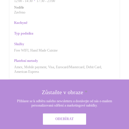
12:00 - 14:30
17:30 - 23:00
•
Neděle
Zavřeno
Kuchyně
Typ podniku
Služby
Free WIFI, Hand Made Cuisine
Platební metody
Amex, Mobile payment, Visa, Eurocard/Mastercard, Debit Card,
American Express
Zůstaňte v obraze
*
Přihlaste se k odběru našeho newsletteru a dostávejte od nás e-mailem
personalizovaná sdělení a marketingové nabídky.
ODEBÍRAT