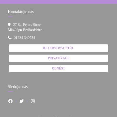
Kontaktujte nás
27 St. Peters Street
((otevře se v novém okně))
Mk402pn Bedfordshire
01234 340734
REZERVOVAT STŮL
PRIVATIZACE
ODNÉST
Sledujte nás
Facebook ((otevře se v novém okně))
Twitter ((otevře se v novém okně))
Instagram ((otevře se v novém okně))