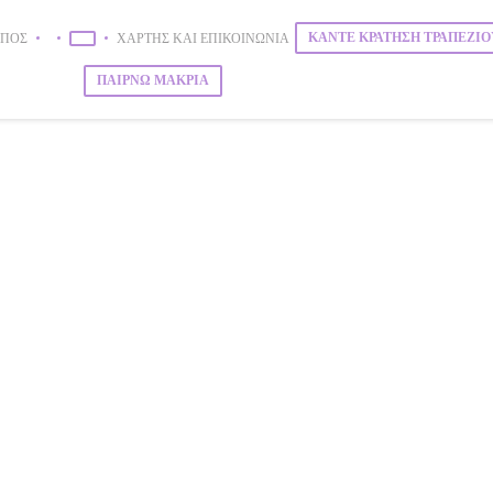
ΚΆΝΤΕ ΚΡΆΤΗΣΗ ΤΡΑΠΕΖΙΟ
ΎΠΟΣ
ΧΆΡΤΗΣ ΚΑΙ ΕΠΙΚΟΙΝΩΝΊΑ
((ΑΝΟΊΓΕΙ ΣΕ ΝΈΟ ΠΑΡΆΘΥΡΟ))
((ΑΝΟΊΓΕΙ ΣΕ ΝΈΟ ΠΑΡΆΘΥΡΟ))
ΠΑΊΡΝΩ ΜΑΚΡΙΆ