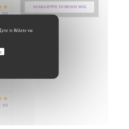
ΑΝΑΚΑΛΎΨΤΕ ΤΟ ΜΕΝΟΎ ΜΑΣ
:
5
/5
ετε τι θέλετε να
η
:
5
/5
:
5
/5