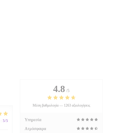
4.8
/5
Μέση βαθμολογία —
1263 αξιολογήσεις
Υπηρεσία
:
5
/5
Ατμόσφαιρα