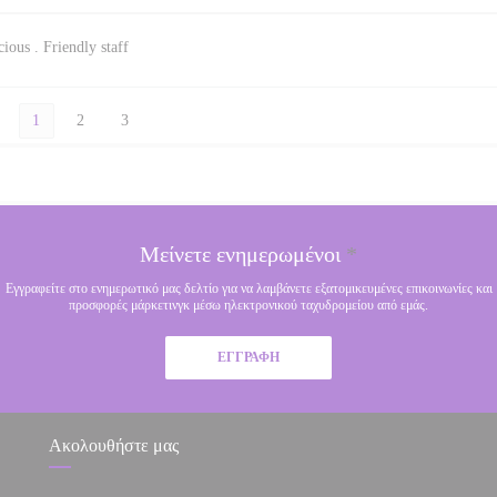
ious . Friendly staff
1
2
3
Μείνετε ενημερωμένοι
*
Εγγραφείτε στο ενημερωτικό μας δελτίο για να λαμβάνετε εξατομικευμένες επικοινωνίες και
προσφορές μάρκετινγκ μέσω ηλεκτρονικού ταχυδρομείου από εμάς.
ΕΓΓΡΑΦΉ
Ακολουθήστε μας