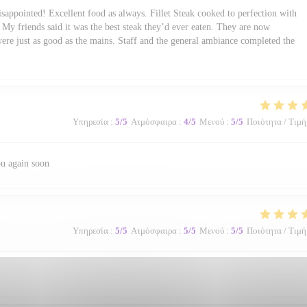
sappointed! Excellent food as always. Fillet Steak cooked to perfection with
My friends said it was the best steak they’d ever eaten. They are now
were just as good as the mains. Staff and the general ambiance completed the
Υπηρεσία
:
5
/5
Ατμόσφαιρα
:
4
/5
Μενού
:
5
/5
Ποιότητα / Τιμή
ou again soon
Υπηρεσία
:
5
/5
Ατμόσφαιρα
:
5
/5
Μενού
:
5
/5
Ποιότητα / Τιμή