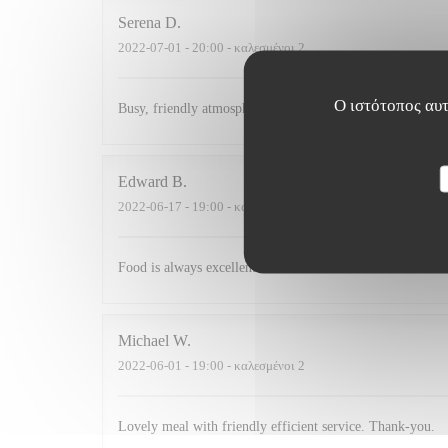
Serena
D
2022-07-01
- 20:00 - καλεσμένοι 2
Ο ιστότοπος αυτ
Busy, friendly atmosphere with amazing food
Edward
B
2022-06-17
- 19:00 - καλεσμένοι 3
Food is always excellent and the small and intimate envi
Michael
W
2022-06-01
- 19:00 - καλεσμένοι 2
Lovely meal with friendly efficient service. Thank-you.