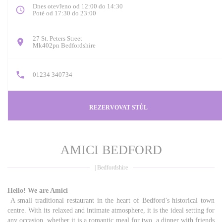
Dnes otevřeno od 12:00 do 14:30
Poté od 17:30 do 23:00
27 St. Peters Street
((otevře se v novém okně))
Mk402pn Bedfordshire
01234 340734
REZERVOVAT STŮL
AMICI BEDFORD
|
Bedfordshire
Hello! We are Amici
A small traditional restaurant in the heart of Bedford’s historical town
centre. With its relaxed and intimate atmosphere, it is the ideal setting for
any occasion, whether it is a romantic meal for two, a dinner with friends