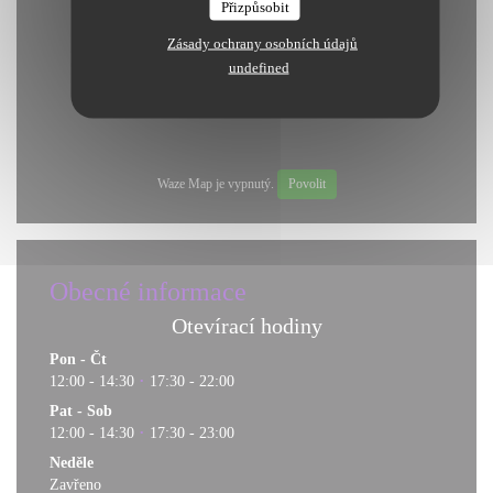
Přizpůsobit
Zásady ochrany osobních údajů
undefined
Waze Map je vypnutý.
Povolit
Obecné informace
Otevírací hodiny
Pon
-
Čt
12:00 - 14:30
17:30 - 22:00
•
Pat
-
Sob
12:00 - 14:30
17:30 - 23:00
•
Neděle
Zavřeno