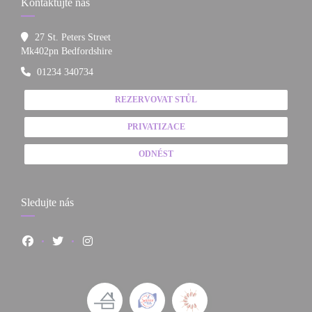
Kontaktujte nás
27 St. Peters Street
((otevře se v novém okně))
Mk402pn Bedfordshire
01234 340734
REZERVOVAT STŮL
PRIVATIZACE
ODNÉST
Sledujte nás
Facebook ((otevře se v novém okně))
Twitter ((otevře se v novém okně))
Instagram ((otevře se v novém okně))