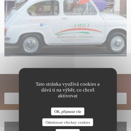
Objevte naše menu
Tato stránka využívá cookies a
dává ti na výběr, co chceš
aktivovat
OBJEVTE NAŠE MENU
OK, přijmout vše
Odmítnout všechny cookies