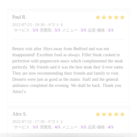
Paul
R
2022-07-23
- 19:30 - ゲスト 4
サービス
:
5
/5
雰囲気
:
5
/5
メニュー
:
5
/5
品質-価格
:
5
/5
Return visit after 10yrs away from Bedford and was not
disappointed! Excellent food as always. Fillet Steak cooked to
perfection with peppercorn sauce which complimented the steak
perfectly. My friends said it was the best steak they’d ever eaten.
They are now recommending their friends and family to visit.
Desserts were just as good as the mains. Staff and the general
ambiance completed the evening. We shall be back. Thank you
Amici’s.
Alex
S
2022-07-22
- 17:30 - ゲスト 2
サービス
:
5
/5
雰囲気
:
4
/5
メニュー
:
5
/5
品質-価格
:
4
/5