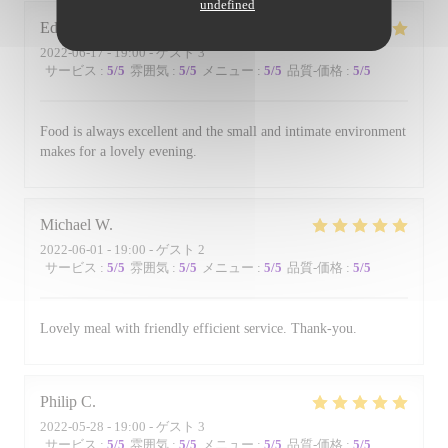
undefined
Edward
B
2022-06-17
- 19:00 - ゲスト 3
サービス
:
5
/5
雰囲気
:
5
/5
メニュー
:
5
/5
品質-価格
:
5
/5
Food is always excellent and the small and intimate environment
makes for a lovely evening.
Michael
W
2022-06-01
- 19:00 - ゲスト 2
サービス
:
5
/5
雰囲気
:
5
/5
メニュー
:
5
/5
品質-価格
:
5
/5
Lovely meal with friendly efficient service. Thank-you.
Philip
C
2022-05-28
- 19:00 - ゲスト 3
サービス
:
5
/5
雰囲気
:
5
/5
メニュー
:
5
/5
品質-価格
:
5
/5