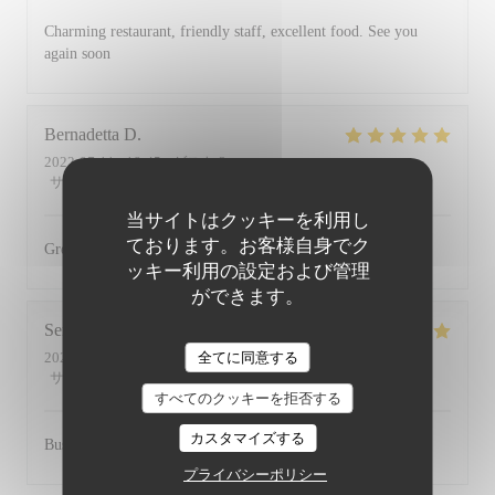
Charming restaurant, friendly staff, excellent food. See you
again soon
Bernadetta
D
2022-07-11
- 18:45 - ゲスト 2
サービス
:
5
/5
雰囲気
:
5
/5
メニュー
:
5
/5
品質-価格
:
4
/5
当サイトはクッキーを利用し
ております。お客様自身でク
Great food and friendly staff. Highly recommended.
ッキー利用の設定および管理
ができます。
Serena
D
2022-07-01
- 20:00 - ゲスト 2
全てに同意する
サービス
:
5
/5
雰囲気
:
5
/5
メニュー
:
5
/5
品質-価格
:
5
/5
すべてのクッキーを拒否する
カスタマイズする
Busy, friendly atmosphere with amazing food
プライバシーポリシー