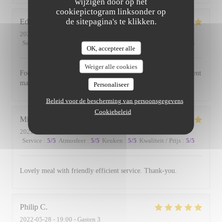
wijzigen door op het
cookiepictogram linksonder op
de sitepagina's te klikken.
Edward
B
2022-06-17
- 19:00 - Gasten 3
Service
:
5
/5
Atmosfeer
:
5
/5
Keuken
:
5
/5
Kwaliteit / Prijs
:
5
/5
OK, accepteer alle
Weiger alle cookies
Food is always excellent and the small and intimate environment
makes for a lovely evening.
Personaliseer
Beleid voor de bescherming van persoonsgegevens
Cookiebeleid
Michael
W
2022-06-01
- 19:00 - Gasten 2
Service
:
5
/5
Atmosfeer
:
5
/5
Keuken
:
5
/5
Kwaliteit / Prijs
:
5
/5
Lovely meal with friendly efficient service. Thank-you.
Philip
C
2022-05-28
- 19:00 - Gasten 3