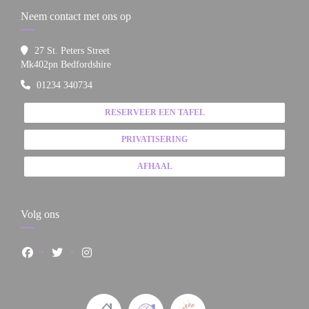
Neem contact met ons op
27 St. Peters Street
((opent in een nieuw venster))
Mk402pn Bedfordshire
01234 340734
RESERVEER EEN TAFEL
PRIVATISERING
AFHAAL
Volg ons
Facebook ((opent in een nieuw venster))
Twitter ((opent in een nieuw venster))
Instagram ((opent in een nieuw venster))