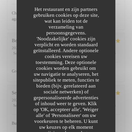
Het restaurant en zijn partners
Charming restaurant, friendly staff, excellent food. See you
gebruiken cookies op deze site,
again soon
wat kan leiden tot de
verzameling van
persoonsgegevens.
'Noodzakelijke' cookies zijn
Bernadetta
D
verplicht en worden standaard
2022-07-11
- 18:45 - Gasten 2
geïnstalleerd. Andere optionele
Service
:
5
/5
Atmosfeer
:
5
/5
Keuken
:
5
/5
Kwaliteit / Prijs
:
4
/5
cookies vereisen uw
toestemming. Deze optionele
cookies worden gebruikt om
Great food and friendly staff. Highly recommended.
uw navigatie te analyseren, het
sitepubliek te meten, functies te
bieden (bijv. gerelateerd aan
sociale netwerken) of
Serena
D
gepersonaliseerde advertenties
2022-07-01
- 20:00 - Gasten 2
of inhoud weer te geven. Klik
Service
:
5
/5
Atmosfeer
:
5
/5
Keuken
:
5
/5
Kwaliteit / Prijs
:
5
/5
op 'OK, accepteer alle', 'Weiger
alle' of 'Personaliseer' om uw
voorkeuren te beheren. U kunt
Busy, friendly atmosphere with amazing food
uw keuzes op elk moment