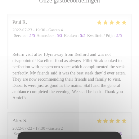
Onze gastbeoordelingen
Paul
R
2022-07-23
- 19:30 - Gasten 4
Service
:
5
/5
Atmosfeer
:
5
/5
Keuken
:
5
/5
Kwaliteit / Prijs
:
5
/5
Return visit after 10yrs away from Bedford and was not
disappointed! Excellent food as always. Fillet Steak cooked to
perfection with peppercorn sauce which complimented the steak
perfectly. My friends said it was the best steak they’d ever eaten.
They are now recommending their friends and family to visit.
Desserts were just as good as the mains. Staff and the general
ambiance completed the evening. We shall be back. Thank you
Amici’s.
Alex
S
2022-07-22
- 17:30 - Gasten 2
Service
:
5
/5
Atmosfeer
:
4
/5
Keuken
:
5
/5
Kwaliteit / Prijs
:
4
/5