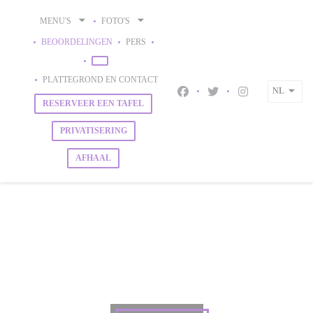
Cookies beheer paneel
MENU'S
FOTO'S
BEOORDELINGEN
PERS
((OPENT IN EEN NIEUW VENSTER))
((OPENT IN EEN NIEUW VENSTER))
PLATTEGROND EN CONTACT
NL
Facebook ((opent in een nieu
Twitter ((opent in een 
Instagram ((ope
RESERVEER EEN TAFEL
PRIVATISERING
AFHAAL