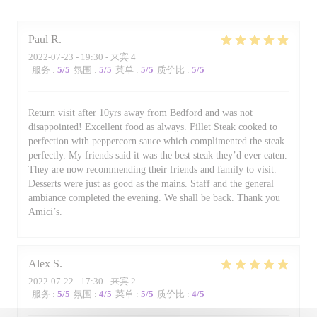
Paul
R
2022-07-23
- 19:30 - 来宾 4
服务
:
5
/5
氛围
:
5
/5
菜单
:
5
/5
质价比
:
5
/5
Return visit after 10yrs away from Bedford and was not
disappointed! Excellent food as always. Fillet Steak cooked to
perfection with peppercorn sauce which complimented the steak
perfectly. My friends said it was the best steak they’d ever eaten.
They are now recommending their friends and family to visit.
Desserts were just as good as the mains. Staff and the general
ambiance completed the evening. We shall be back. Thank you
Amici’s.
Alex
S
2022-07-22
- 17:30 - 来宾 2
服务
:
5
/5
氛围
:
4
/5
菜单
:
5
/5
质价比
:
4
/5