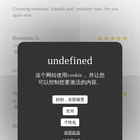
Charming restaurant, friendly staff, excellent food. See you
again soon
Bernadetta
D
2022-07-11
- 18:45 - 来宾 2
服务
:
5
/5
氛围
:
5
/5
菜单
:
5
/5
质价比
:
4
/5
Great food and friendly staff. Highly recommended.
这个网站使用cookie， 并让您
可以控制想要激活的内容。
Serena
D
好的，全部接受
2022-07-01
- 20:00 - 来宾 2
服务
:
5
/5
氛围
:
5
/5
菜单
:
5
/5
质价比
:
5
/5
禁用
个性化
Busy, friendly atmosphere with amazing food
保密政策
undefined