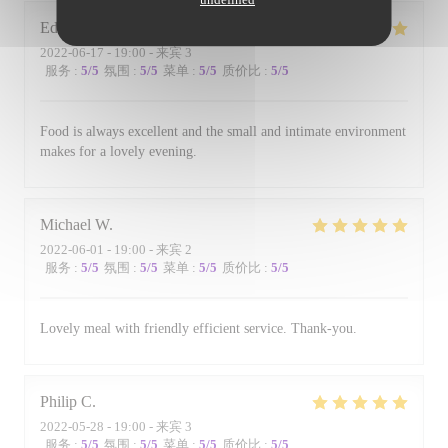
Edward
B
2022-06-17
- 19:00 - 来宾 3
服务
:
5
/5
氛围
:
5
/5
菜单
:
5
/5
质价比
:
5
/5
Food is always excellent and the small and intimate environment
makes for a lovely evening.
Michael
W
2022-06-01
- 19:00 - 来宾 2
服务
:
5
/5
氛围
:
5
/5
菜单
:
5
/5
质价比
:
5
/5
Lovely meal with friendly efficient service. Thank-you.
Philip
C
2022-05-28
- 19:00 - 来宾 3
服务
:
5
/5
氛围
:
5
/5
菜单
:
5
/5
质价比
:
5
/5