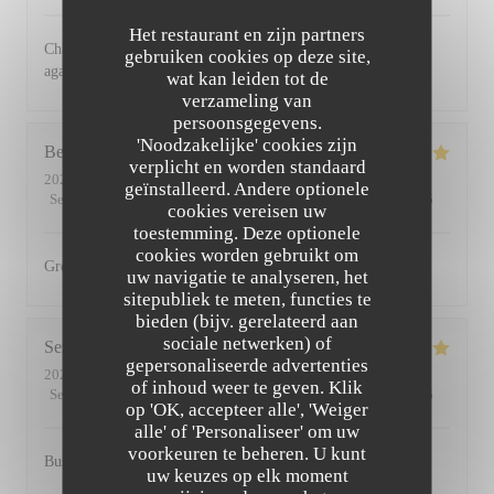
Het restaurant en zijn partners
Charming restaurant, friendly staff, excellent food. See you
gebruiken cookies op deze site,
again soon
wat kan leiden tot de
verzameling van
persoonsgegevens.
'Noodzakelijke' cookies zijn
Bernadetta
D
verplicht en worden standaard
2022-07-11
- 18:45 - Gasten 2
geïnstalleerd. Andere optionele
Service
:
5
/5
Atmosfeer
:
5
/5
Keuken
:
5
/5
Kwaliteit / Prijs
:
4
/5
cookies vereisen uw
toestemming. Deze optionele
cookies worden gebruikt om
Great food and friendly staff. Highly recommended.
uw navigatie te analyseren, het
sitepubliek te meten, functies te
bieden (bijv. gerelateerd aan
sociale netwerken) of
Serena
D
gepersonaliseerde advertenties
2022-07-01
- 20:00 - Gasten 2
of inhoud weer te geven. Klik
Service
:
5
/5
Atmosfeer
:
5
/5
Keuken
:
5
/5
Kwaliteit / Prijs
:
5
/5
op 'OK, accepteer alle', 'Weiger
alle' of 'Personaliseer' om uw
voorkeuren te beheren. U kunt
Busy, friendly atmosphere with amazing food
uw keuzes op elk moment