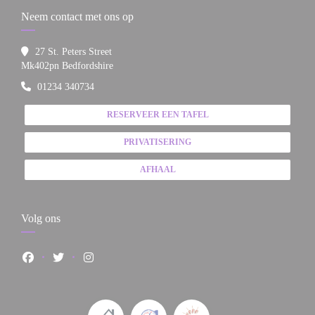
Neem contact met ons op
27 St. Peters Street
((opent in een nieuw venster))
Mk402pn Bedfordshire
01234 340734
RESERVEER EEN TAFEL
PRIVATISERING
AFHAAL
Volg ons
Facebook ((opent in een nieuw venster))
Twitter ((opent in een nieuw venster))
Instagram ((opent in een nieuw venster))