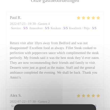
Onze gastbeoordelingen
Paul
R
2022-07-23
- 19:30 - Gasten 4
Service
:
5
/5
Atmosfeer
:
5
/5
Keuken
:
5
/5
Kwaliteit / Prijs
:
5
/5
Return visit after 10yrs away from Bedford and was not
disappointed! Excellent food as always. Fillet Steak cooked to
perfection with peppercorn sauce which complimented the steak
perfectly. My friends said it was the best steak they’d ever eaten.
They are now recommending their friends and family to visit.
Desserts were just as good as the mains. Staff and the general
ambiance completed the evening. We shall be back. Thank you
Amici’s.
Alex
S
2022-07-22
- 17:30 - Gasten 2
Service
:
5
/5
Atmosfeer
:
4
/5
Keuken
:
5
/5
Kwaliteit / Prijs
:
4
/5