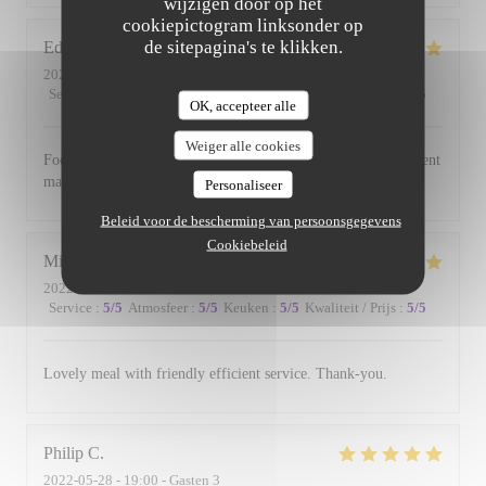
wijzigen door op het
cookiepictogram linksonder op
de sitepagina's te klikken.
Edward
B
2022-06-17
- 19:00 - Gasten 3
Service
:
5
/5
Atmosfeer
:
5
/5
Keuken
:
5
/5
Kwaliteit / Prijs
:
5
/5
OK, accepteer alle
Weiger alle cookies
Food is always excellent and the small and intimate environment
makes for a lovely evening.
Personaliseer
Beleid voor de bescherming van persoonsgegevens
Cookiebeleid
Michael
W
2022-06-01
- 19:00 - Gasten 2
Service
:
5
/5
Atmosfeer
:
5
/5
Keuken
:
5
/5
Kwaliteit / Prijs
:
5
/5
Lovely meal with friendly efficient service. Thank-you.
Philip
C
2022-05-28
- 19:00 - Gasten 3