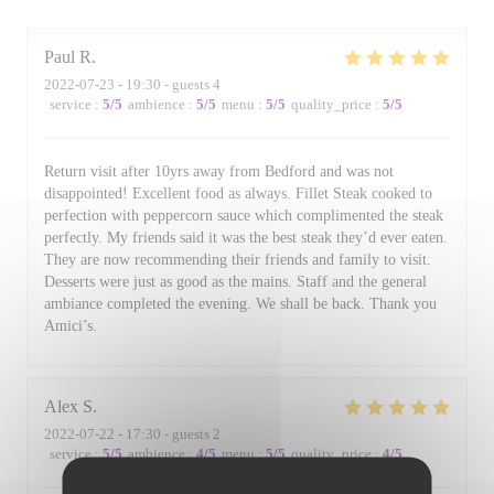
Paul
R
2022-07-23
- 19:30 - guests 4
service
:
5
/5
ambience
:
5
/5
menu
:
5
/5
quality_price
:
5
/5
Return visit after 10yrs away from Bedford and was not
disappointed! Excellent food as always. Fillet Steak cooked to
perfection with peppercorn sauce which complimented the steak
perfectly. My friends said it was the best steak they’d ever eaten.
They are now recommending their friends and family to visit.
Desserts were just as good as the mains. Staff and the general
ambiance completed the evening. We shall be back. Thank you
Amici’s.
Alex
S
2022-07-22
- 17:30 - guests 2
service
:
5
/5
ambience
:
4
/5
menu
:
5
/5
quality_price
:
4
/5