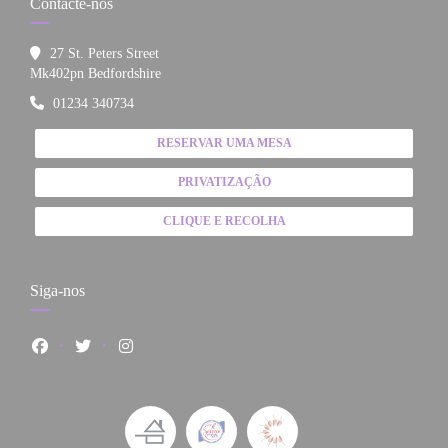
Contacte-nos
27 St. Peters Street
((abre numa nova janela))
Mk402pn Bedfordshire
01234 340734
RESERVAR UMA MESA
PRIVATIZAÇÃO
CLIQUE E RECOLHA
Siga-nos
Facebook ((abre numa nova janela))
Twitter ((abre numa nova janela))
Instagram ((abre numa nova janela))