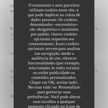
O restaurante e seus parceiros
Charming restaurant, friendly staff, excellent food. See you
utilizam cookies neste site, o
again soon
que pode implicar na coleta de
dados pessoais. Os cookies
denominados «necessários»
Bernadetta
D
são obrigatórios e instalados
por padrão. Outros cookies
2022-07-11
- 18:45 - guests 2
opcionais requerem seu
service
:
5
/5
ambience
:
5
/5
menu
:
5
/5
quality_price
:
4
/5
consentimento. Esses cookies
opcionais servem para analisar
sua navegação, medir a
Great food and friendly staff. Highly recommended.
audiência do site, oferecer
funcionalidades (por exemplo,
relacionadas às redes sociais)
Serena
D
ou exibir publicidade ou
conteúdos personalizados.
2022-07-01
- 20:00 - guests 2
service
:
5
/5
ambience
:
5
/5
menu
:
5
/5
quality_price
:
5
/5
Clique em 'OK, aceitar tudo',
'Recusar tudo' ou 'Personalizar'
para gerenciar suas
Busy, friendly atmosphere with amazing food
preferências. Você pode alterar
suas escolhas a qualquer
momento clicando no ícone de