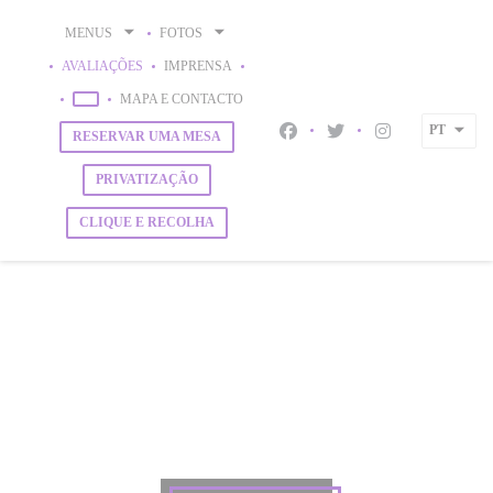
Painel de Gerenciamento de Cookies
MENUS
FOTOS
AVALIAÇÕES
IMPRENSA
((ABRE NUMA NOVA JANELA))
MAPA E CONTACTO
((ABRE NUMA NOVA JANELA))
PT
RESERVAR UMA MESA
Facebook ((abre numa nova j
Twitter ((abre numa no
Instagram ((abr
PRIVATIZAÇÃO
CLIQUE E RECOLHA