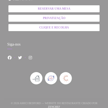
RESERVAR UMA MESA
PRIVATIZAÇÃO
CLIQUE E RECOLHA
Siga-nos
Facebook ((abre numa nova janela))
Twitter ((abre numa nova janela))
Instagram ((abre numa nova janela))
© 2026 AMICI BEDFORD — WEBSITE DO RESTAURANTE CRIADO POR
((ABRE NUMA NOVA JANELA))
ZENCHEF