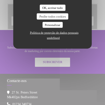
OK, aceitar tudo
Menus
Proíbe todos cookies
DESCUBRA O NOSSO MENU
Personalizar
Política de proteção de dados pessoais
undefined
Mantenha-se atualizado
*
Subscrever a nossa newsletter para receber comunicações personalizadas e ofertas
de marketing por correio eletrónico da nossa parte.
SUBSCREVER
Contacte-nos
27 St. Peters Street
((abre numa nova janela))
Mk402pn Bedfordshire
01234 340734