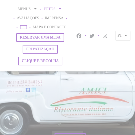
Painel de Gerenciamento de Cookies
MENUS
FOTOS
AVALIAÇÕES
IMPRENSA
((ABRE NUMA NOVA JANELA))
MAPA E CONTACTO
((ABRE NUMA NOVA JANELA))
PT
RESERVAR UMA MESA
Facebook ((abre numa nova j
Twitter ((abre numa no
Instagram ((abr
PRIVATIZAÇÃO
CLIQUE E RECOLHA