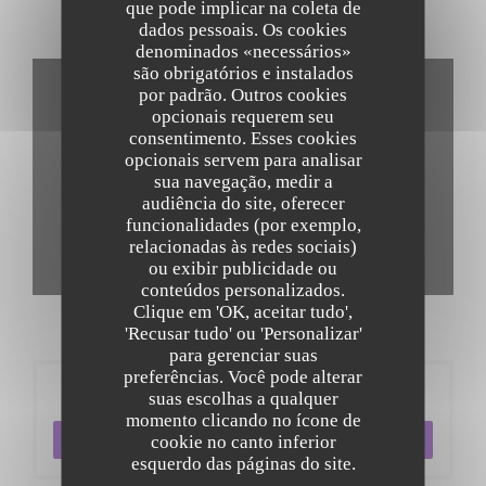
que pode implicar na coleta de
dados pessoais. Os cookies
Tour virtual
denominados «necessários»
são obrigatórios e instalados
por padrão. Outros cookies
opcionais requerem seu
consentimento. Esses cookies
opcionais servem para analisar
sua navegação, medir a
audiência do site, oferecer
funcionalidades (por exemplo,
relacionadas às redes sociais)
ou exibir publicidade ou
conteúdos personalizados.
Clique em 'OK, aceitar tudo',
'Recusar tudo' ou 'Personalizar'
para gerenciar suas
preferências. Você pode alterar
Reserva
suas escolhas a qualquer
momento clicando no ícone de
cookie no canto inferior
RESERVAR UMA MESA
esquerdo das páginas do site.