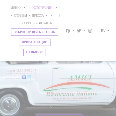
Панель управления cookies
МЕНЮ
ФОТОГРАФИИ
ОТЗЫВЫ
ПРЕССА
((ОТКРЫВАЕТСЯ В НОВОМ ОКНЕ))
((ОТКРЫВАЕТСЯ В НОВОМ ОКНЕ))
КАРТА И КОНТАКТЫ
RU
ЗАБРОНИРОВАТЬ СТОЛИК
Facebook ((открывается в н
Twitter ((открываетс
Instagram ((от
ПРИВАТИЗАЦИИ
НАВЫНОС