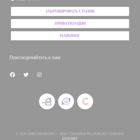
ЗАБРОНИРОВАТЬ СТОЛИК
ПРИВАТИЗАЦИИ
НАВЫНОС
Присоединяйтесь к нам
Facebook ((открывается в новом окне))
Twitter ((открывается в новом окне))
Instagram ((открывается в новом окне))
© 2026 AMICI BEDFORD — ВЕБ-СТРАНИЦА РЕСТОРАНА СОЗДАНА
((ОТКРЫВАЕТСЯ В НОВОМ ОКНЕ))
ZENCHEF