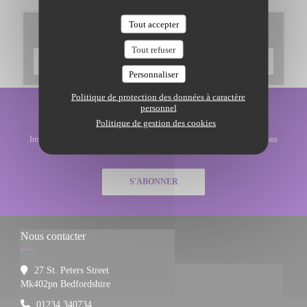
Tout accepter
Cartes & Menus
Tout refuser
DÉCOUVRIR NOTRE CARTE
Personnaliser
Politique de protection des données à caractère
personnel
Newsletter
*
Politique de gestion des cookies
Inscrivez-vous à notre lettre d'information pour recevoir des communications
personnalisées et des offres marketing par courriel.
S'ABONNER
Nous contacter
27 St. Peters Street
((ouvre une nouvelle fenêtre))
Mk402pn Bedfordshire
01234 340734