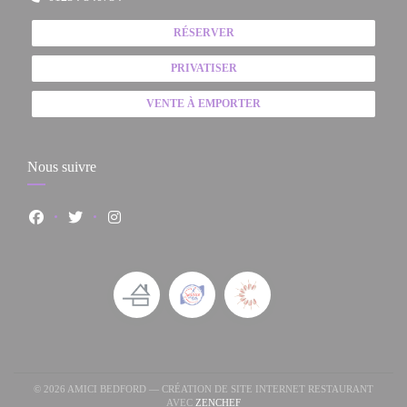
RÉSERVER
PRIVATISER
VENTE À EMPORTER
Nous suivre
Facebook ((ouvre une nouvelle fenêtre))
Twitter ((ouvre une nouvelle fenêtre))
Instagram ((ouvre une nouvelle fenêtre))
© 2026 AMICI BEDFORD — CRÉATION DE SITE INTERNET RESTAURANT
((OUVRE UNE NOUVELLE FENÊTRE
AVEC
ZENCHEF