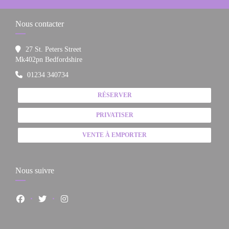
Nous contacter
27 St. Peters Street
((ouvre une nouvelle fenêtre))
Mk402pn Bedfordshire
01234 340734
RÉSERVER
PRIVATISER
VENTE À EMPORTER
Nous suivre
Facebook ((ouvre une nouvelle fenêtre))
Twitter ((ouvre une nouvelle fenêtre))
Instagram ((ouvre une nouvelle fenêtre))