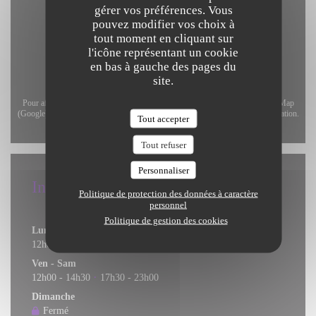
gérer vos préférences. Vous
pouvez modifier vos choix à
tout moment en cliquant sur
l'icône représentant un cookie
en bas à gauche des pages du
site.
Pour afficher la carte interactive Waze, vous devez accepter les cookies Waze Map
(Google). Ces cookies peuvent collecter des données de navigation et de localisation.
Tout accepter
Autoriser
Tout refuser
Personnaliser
Infos pratiques
Politique de protection des données à caractère
personnel
Horaires
Politique de gestion des cookies
Lun
-
Jeu
12h00 - 14h30
17h30 - 22h00
•
Ven
-
Sam
12h00 - 14h30
17h30 - 23h00
•
Dimanche
Fermé