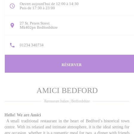
Ouvert aujourd'hui de 12:00 à 14:30
Puis de 17:30 à 23:00
27 St. Peters Street
((ouvre une nouvelle fenêtre))
Mk402pn Bedfordshire
01234 340734
RÉSERVER
AMICI BEDFORD
Restaurant Italien
|
Bedfordshire
Hello! We are Amici
A small traditional restaurant in the heart of Bedford’s historical town
centre. With its relaxed and intimate atmosphere, it is the ideal setting for
any occasion, whether it is a romantic meal for two, a dinner with friends