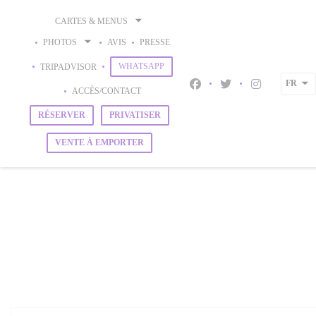
Personnalisation de vos choix en matière de cookies
CARTES & MENUS
PHOTOS
AVIS
PRESSE
((OUVRE UNE NOUVELLE FENÊTRE))
((OUVRE UNE NOUVELLE FENÊTRE))
WHATSAPP
TRIPADVISOR
FR
Facebook ((ouvre une nouve
Twitter ((ouvre une 
Instagram ((o
ACCÈS/CONTACT
RÉSERVER
PRIVATISER
VENTE À EMPORTER