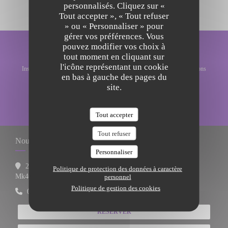
personnalisés. Cliquez sur «
Tout accepter », « Tout refuser
» ou « Personnaliser » pour
gérer vos préférences. Vous
pouvez modifier vos choix à
Newsletter
*
tout moment en cliquant sur
l'icône représentant un cookie
Inscrivez-vous à notre lettre d'information pour recevoir des communications
en bas à gauche des pages du
personnalisées et des offres marketing par courriel.
site.
S'ABONNER
Tout accepter
Tout refuser
Nous contacter
Personnaliser
27 St. Peters Street
Politique de protection des données à caractère
((ouvre une nouvelle fenêtre))
Mk402pn Bedfordshire
personnel
Politique de gestion des cookies
01234 340734
RÉSERVER