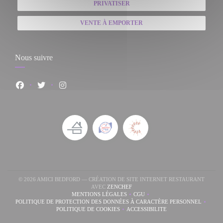
PRIVATISER
VENTE À EMPORTER
Nous suivre
Facebook ((ouvre une nouvelle fenêtre))
Twitter ((ouvre une nouvelle fenêtre))
Instagram ((ouvre une nouvelle fenêtre))
© 2026 AMICI BEDFORD — CRÉATION DE SITE INTERNET RESTAURANT
((OUVRE UNE NOUVELLE FENÊTRE
AVEC
ZENCHEF
MENTIONS LÉGALES
CGU
((OUVRE UNE NOUVELLE FENÊTRE))
((OUVRE UNE NOUVELLE FENÊ
POLITIQUE DE PROTECTION DES DONNÉES À CARACTÈRE PERSONNEL
((OUVRE UNE NOUVELLE FENÊTRE))
POLITIQUE DE COOKIES
ACCESSIBILITE
((OUVRE UNE NOUVELLE FENÊTRE))
((OUVRE UNE NOUVELLE FE