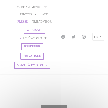
Personnalisation de vos choix en matière de cookies
CARTES & MENUS
PHOTOS
AVIS
((OUVRE UNE NOUVELLE FENÊTRE))
PRESSE
TRIPADVISOR
((OUVRE UNE NOUVELLE FENÊTRE))
WHATSAPP
FR
ACCÈS/CONTACT
Facebook ((ouvre une nouvell
Twitter ((ouvre une nou
Instagram ((ouv
RÉSERVER
PRIVATISER
VENTE À EMPORTER