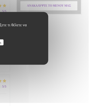
ΑΝΑΚΑΛΎΨΤΕ ΤΟ ΜΕΝΟΎ ΜΑΣ
:
5
/5
ετε τι θέλετε να
η
:
5
/5
:
5
/5