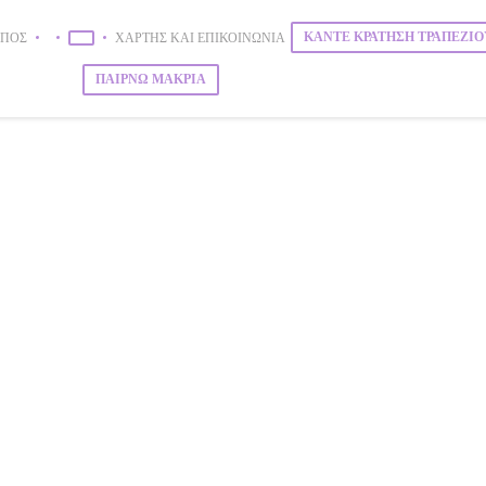
ΚΆΝΤΕ ΚΡΆΤΗΣΗ ΤΡΑΠΕΖΙΟ
ΎΠΟΣ
ΧΆΡΤΗΣ ΚΑΙ ΕΠΙΚΟΙΝΩΝΊΑ
((ΑΝΟΊΓΕΙ ΣΕ ΝΈΟ ΠΑΡΆΘΥΡΟ))
((ΑΝΟΊΓΕΙ ΣΕ ΝΈΟ ΠΑΡΆΘΥΡΟ))
ΠΑΊΡΝΩ ΜΑΚΡΙΆ