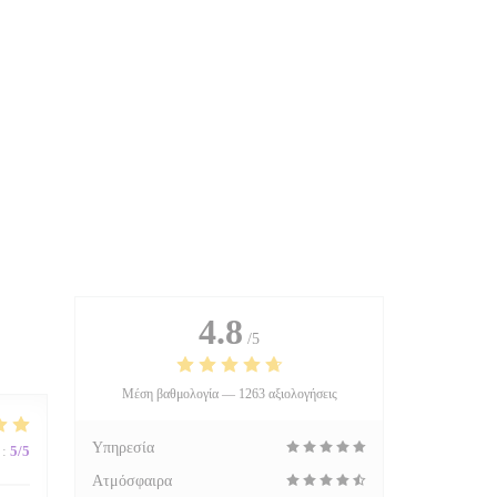
4.8
/5
Μέση βαθμολογία —
1263 αξιολογήσεις
Υπηρεσία
:
5
/5
Ατμόσφαιρα