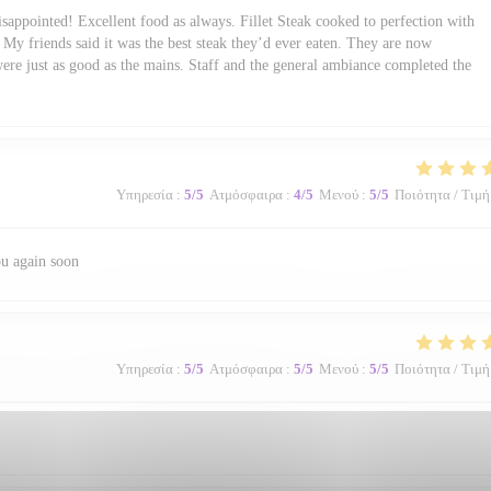
sappointed! Excellent food as always. Fillet Steak cooked to perfection with
My friends said it was the best steak they’d ever eaten. They are now
were just as good as the mains. Staff and the general ambiance completed the
Υπηρεσία
:
5
/5
Ατμόσφαιρα
:
4
/5
Μενού
:
5
/5
Ποιότητα / Τιμή
ou again soon
Υπηρεσία
:
5
/5
Ατμόσφαιρα
:
5
/5
Μενού
:
5
/5
Ποιότητα / Τιμή