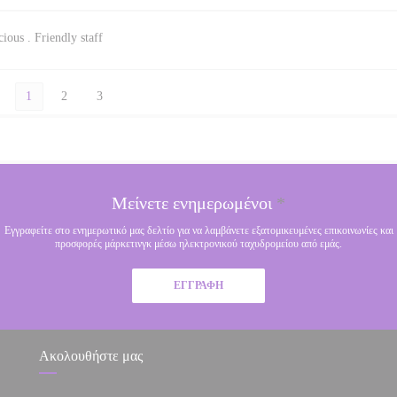
ious . Friendly staff
1
2
3
Μείνετε ενημερωμένοι
*
Εγγραφείτε στο ενημερωτικό μας δελτίο για να λαμβάνετε εξατομικευμένες επικοινωνίες και
προσφορές μάρκετινγκ μέσω ηλεκτρονικού ταχυδρομείου από εμάς.
ΕΓΓΡΑΦΉ
Ακολουθήστε μας