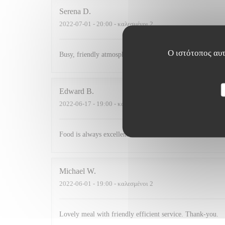
Serena
D
2022-07-01
- 20:00 - καλεσμένοι 2
Ο ιστότοπος αυτ
Busy, friendly atmosphere with amazing food
Edward
B
2022-06-17
- 19:00 - καλεσμένοι 3
Food is always excellent and the small and intimate envi
Michael
W
2022-06-01
- 19:00 - καλεσμένοι 2
Lovely meal with friendly efficient service. Thank-you.