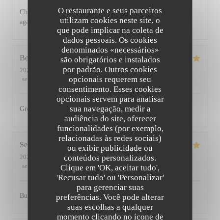
O restaurante e seus parceiros
Charming restaurant, friendly staff, excellent food. See you
utilizam cookies neste site, o
again soon
que pode implicar na coleta de
dados pessoais. Os cookies
denominados «necessários»
Bernadetta
D
são obrigatórios e instalados
por padrão. Outros cookies
2022-07-11
- 18:45 - guests 2
opcionais requerem seu
service
:
5
/5
ambience
:
5
/5
menu
:
5
/5
quality_price
:
4
/5
consentimento. Esses cookies
opcionais servem para analisar
sua navegação, medir a
Great food and friendly staff. Highly recommended.
audiência do site, oferecer
funcionalidades (por exemplo,
relacionadas às redes sociais)
Serena
D
ou exibir publicidade ou
conteúdos personalizados.
2022-07-01
- 20:00 - guests 2
service
:
5
/5
ambience
:
5
/5
menu
:
5
/5
quality_price
:
5
/5
Clique em 'OK, aceitar tudo',
'Recusar tudo' ou 'Personalizar'
para gerenciar suas
Busy, friendly atmosphere with amazing food
preferências. Você pode alterar
suas escolhas a qualquer
momento clicando no ícone de