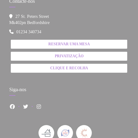
Contacte-nos
27 St. Peters Street
((abre numa nova janela))
Mk402pn Bedfordshire
01234 340734
RESERVAR UMA MESA
PRIVATIZAÇÃO
CLIQUE E RECOLHA
Siga-nos
Facebook ((abre numa nova janela))
Twitter ((abre numa nova janela))
Instagram ((abre numa nova janela))