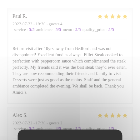
Paul
R
2022-07-23
- 19:30 - guests 4
service
:
5
/5
ambience
:
5
/5
menu
:
5
/5
quality_price
:
5
/5
Return visit after 10yrs away from Bedford and was not
disappointed! Excellent food as always. Fillet Steak cooked to
perfection with peppercorn sauce which complimented the steak
perfectly. My friends said it was the best steak they’d ever eaten.
They are now recommending their friends and family to visit.
Desserts were just as good as the mains. Staff and the general
ambiance completed the evening. We shall be back. Thank you
Amici’s.
Alex
S
2022-07-22
- 17:30 - guests 2
service
:
5
/5
ambience
:
4
/5
menu
:
5
/5
quality_price
:
4
/5