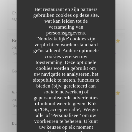
Het restaurant en zijn partners
Charming restaurant, friendly staff, excellent food. See you
gebruiken cookies op deze site,
again soon
wat kan leiden tot de
verzameling van
persoonsgegevens.
'Noodzakelijke' cookies zijn
Bernadetta
D
verplicht en worden standaard
2022-07-11
- 18:45 - Gasten 2
geïnstalleerd. Andere optionele
Service
:
5
/5
Atmosfeer
:
5
/5
Keuken
:
5
/5
Kwaliteit / Prijs
:
4
/5
cookies vereisen uw
toestemming. Deze optionele
cookies worden gebruikt om
Great food and friendly staff. Highly recommended.
uw navigatie te analyseren, het
sitepubliek te meten, functies te
bieden (bijv. gerelateerd aan
sociale netwerken) of
Serena
D
gepersonaliseerde advertenties
2022-07-01
- 20:00 - Gasten 2
of inhoud weer te geven. Klik
Service
:
5
/5
Atmosfeer
:
5
/5
Keuken
:
5
/5
Kwaliteit / Prijs
:
5
/5
op 'OK, accepteer alle', 'Weiger
alle' of 'Personaliseer' om uw
voorkeuren te beheren. U kunt
Busy, friendly atmosphere with amazing food
uw keuzes op elk moment