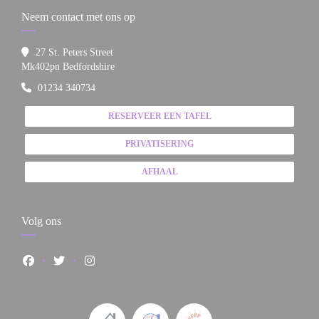
Neem contact met ons op
27 St. Peters Street
((opent in een nieuw venster))
Mk402pn Bedfordshire
01234 340734
RESERVEER EEN TAFEL
PRIVATISERING
AFHAAL
Volg ons
Facebook ((opent in een nieuw venster))
Twitter ((opent in een nieuw venster))
Instagram ((opent in een nieuw venster))