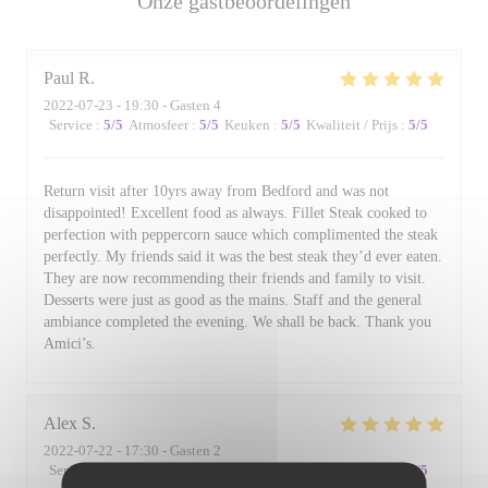
Onze gastbeoordelingen
Paul
R
2022-07-23
- 19:30 - Gasten 4
Service
:
5
/5
Atmosfeer
:
5
/5
Keuken
:
5
/5
Kwaliteit / Prijs
:
5
/5
Return visit after 10yrs away from Bedford and was not
disappointed! Excellent food as always. Fillet Steak cooked to
perfection with peppercorn sauce which complimented the steak
perfectly. My friends said it was the best steak they’d ever eaten.
They are now recommending their friends and family to visit.
Desserts were just as good as the mains. Staff and the general
ambiance completed the evening. We shall be back. Thank you
Amici’s.
Alex
S
2022-07-22
- 17:30 - Gasten 2
Service
:
5
/5
Atmosfeer
:
4
/5
Keuken
:
5
/5
Kwaliteit / Prijs
:
4
/5