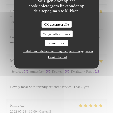
wijzigen door op het
cookiepictogram linksonder op
de sitepagina's te klikken.
Edward
B
2022-06-17
- 19:00 - Gasten 3
Service
:
5
/5
Atmosfeer
:
5
/5
Keuken
:
5
/5
Kwaliteit / Prijs
:
5
/5
OK, accepteer alle
Weiger alle cookies
Food is always excellent and the small and intimate environment
makes for a lovely evening.
Personaliseer
Beleid voor de bescherming van persoonsgegevens
Cookiebeleid
Michael
W
2022-06-01
- 19:00 - Gasten 2
Service
:
5
/5
Atmosfeer
:
5
/5
Keuken
:
5
/5
Kwaliteit / Prijs
:
5
/5
Lovely meal with friendly efficient service. Thank-you.
Philip
C
2022-05-28
- 19:00 - Gasten 3