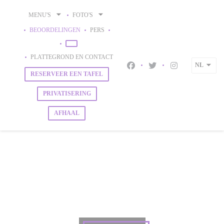
Cookies beheer paneel
MENU'S
FOTO'S
BEOORDELINGEN
PERS
((OPENT IN EEN NIEUW VENSTER))
((OPENT IN EEN NIEUW VENSTER))
PLATTEGROND EN CONTACT
NL
Facebook ((opent in een nieu
Twitter ((opent in een 
Instagram ((ope
RESERVEER EEN TAFEL
PRIVATISERING
AFHAAL