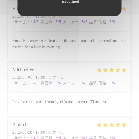
undefined
Edward
B
2022-06-17
- 19:00 - ゲスト 3
サービス
:
5
/5
雰囲気
:
5
/5
メニュー
:
5
/5
品質-価格
:
5
/5
Food is always excellent and the small and intimate environment
makes for a lovely evening.
Michael
W
2022-06-01
- 19:00 - ゲスト 2
サービス
:
5
/5
雰囲気
:
5
/5
メニュー
:
5
/5
品質-価格
:
5
/5
Lovely meal with friendly efficient service. Thank-you.
Philip
C
2022-05-28
- 19:00 - ゲスト 3
サービス
:
5
/5
雰囲気
:
5
/5
メニュー
:
5
/5
品質-価格
:
5
/5