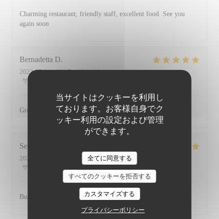
Charming restaurant, friendly staff, excellent food. See you
again soon
Bernadetta
D
2022-07-11
- 18:45 - ゲスト 2
サービス
:
5
/5
雰囲気
:
5
/5
メニュー
:
5
/5
品質-価格
:
4
/5
当サイトはクッキーを利用し
ております。お客様自身でク
Great food and friendly staff. Highly recommended.
ッキー利用の設定および管理
ができます。
Serena
D
2022-07-01
- 20:00 - ゲスト 2
全てに同意する
サービス
:
5
/5
雰囲気
:
5
/5
メニュー
:
5
/5
品質-価格
:
5
/5
すべてのクッキーを拒否する
カスタマイズする
Busy, friendly atmosphere with amazing food
プライバシーポリシー