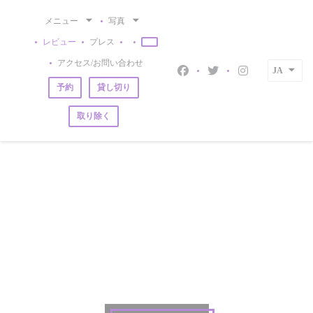
クッキー利用の管理について
メニュー
写真
レビュー
プレス
((新しいウィンドウで開きます))
((新しいウィンドウで開きます))
アクセス/お問い合わせ
JA
Facebook ((新しいウィ
Twitter ((新しい
Instagram
予約
貸し切り
取り除く