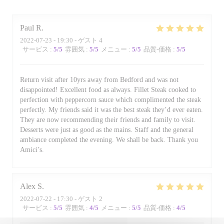
Paul
R
2022-07-23
- 19:30 - ゲスト 4
サービス
:
5
/5
雰囲気
:
5
/5
メニュー
:
5
/5
品質-価格
:
5
/5
Return visit after 10yrs away from Bedford and was not
disappointed! Excellent food as always. Fillet Steak cooked to
perfection with peppercorn sauce which complimented the steak
perfectly. My friends said it was the best steak they’d ever eaten.
They are now recommending their friends and family to visit.
Desserts were just as good as the mains. Staff and the general
ambiance completed the evening. We shall be back. Thank you
Amici’s.
Alex
S
2022-07-22
- 17:30 - ゲスト 2
サービス
:
5
/5
雰囲気
:
4
/5
メニュー
:
5
/5
品質-価格
:
4
/5