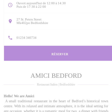
Ouvert aujourd'hui de 12:00 à 14:30
Puis de 17:30 à 22:00
27 St. Peters Street
((ouvre une nouvelle fenêtre))
Mk402pn Bedfordshire
01234 340734
RÉSERVER
AMICI BEDFORD
Restaurant Italien
|
Bedfordshire
Hello! We are Amici
A small traditional restaurant in the heart of Bedford’s historical town
centre. With its relaxed and intimate atmosphere, it is the ideal setting for
any occasion, whether it is a romantic meal for two, a dinner with friends