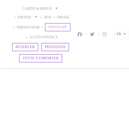
Personnalisation de vos choix en matière de cookies
CARTES & MENUS
PHOTOS
AVIS
PRESSE
((OUVRE UNE NOUVELLE FENÊTRE))
((OUVRE UNE NOUVELLE FENÊTRE))
WHATSAPP
TRIPADVISOR
FR
Facebook ((ouvre une nouve
Twitter ((ouvre une 
Instagram ((o
ACCÈS/CONTACT
RÉSERVER
PRIVATISER
VENTE À EMPORTER