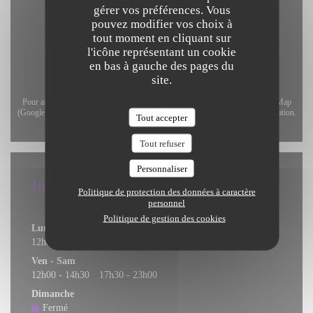
gérer vos préférences. Vous
pouvez modifier vos choix à
tout moment en cliquant sur
l'icône représentant un cookie
en bas à gauche des pages du
site.
Pour afficher la carte interactive Waze, vous devez accepter les cookies Waze Map
(Google). Ces cookies peuvent collecter des données de navigation et de localisation.
Tout accepter
Autoriser
Tout refuser
Personnaliser
Infos pratiques
Politique de protection des données à caractère
personnel
Horaires
Politique de gestion des cookies
Lun
-
Jeu
12h00 - 14h30
17h30 - 22h00
•
Ven
-
Sam
12h00 - 14h30
17h30 - 23h00
•
Dimanche
Fermé