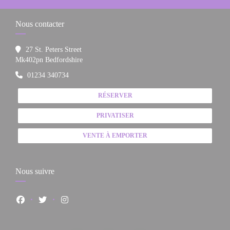
Nous contacter
27 St. Peters Street
((ouvre une nouvelle fenêtre))
Mk402pn Bedfordshire
01234 340734
RÉSERVER
PRIVATISER
VENTE À EMPORTER
Nous suivre
Facebook ((ouvre une nouvelle fenêtre))
Twitter ((ouvre une nouvelle fenêtre))
Instagram ((ouvre une nouvelle fenêtre))