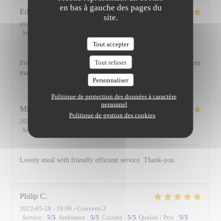
en bas à gauche des pages du
Edward
B
site.
2022-06-17
- 19:00 - Couverts 3
Service
:
5
/5
Ambiance
:
5
/5
Cuisine
:
5
/5
Qualité / Prix
:
5
/5
Tout accepter
Tout refuser
Food is always excellent and the small and intimate environment
makes for a lovely evening.
Personnaliser
Politique de protection des données à caractère
personnel
Michael
W
Politique de gestion des cookies
2022-06-01
- 19:00 - Couverts 2
Service
:
5
/5
Ambiance
:
5
/5
Cuisine
:
5
/5
Qualité / Prix
:
5
/5
Lovely meal with friendly efficient service. Thank-you.
Philip
C
2022-05-28
- 19:00 - Couverts 3
Service
:
5
/5
Ambiance
:
5
/5
Cuisine
:
5
/5
Qualité / Prix
:
5
/5