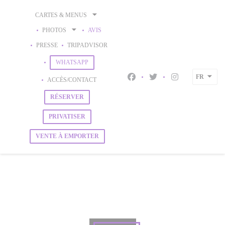
Personnalisation de vos choix en matière de cookies
CARTES & MENUS
PHOTOS
AVIS
((OUVRE UNE NOUVELLE FENÊTRE))
PRESSE
TRIPADVISOR
((OUVRE UNE NOUVELLE FENÊTRE))
WHATSAPP
FR
ACCÈS/CONTACT
Facebook ((ouvre une nouvell
Twitter ((ouvre une nou
Instagram ((ouv
RÉSERVER
PRIVATISER
VENTE À EMPORTER