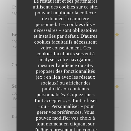
Le restaurant et ses partenaires
utilisent des cookies sur ce site,
Charming restaurant, friendly staff, excellent food. See you
pouvant impliquer la collecte
again soon
de données à caractère
personnel. Les cookies dits «
nécessaires » sont obligatoires
Bernadetta
D
et installés par défaut. D'autres
cookies facultatifs nécessitent
2022-07-11
- 18:45 - Couverts 2
Service
:
5
/5
Ambiance
votre consentement. Ces
:
5
/5
Cuisine
:
5
/5
Qualité / Prix
:
4
/5
cookies facultatifs servent à
analyser votre navigation,
mesurer l'audience du site,
Great food and friendly staff. Highly recommended.
proposer des fonctionnalités
(ex : en lien avec les réseaux
sociaux) ou afficher des
Serena
D
publicités ou contenus
2022-07-01
- 20:00 - Couverts 2
personnalisés. Cliquez sur «
Service
:
5
/5
Ambiance
:
5
/5
Cuisine
:
5
/5
Qualité / Prix
:
5
/5
Tout accepter », « Tout refuser
» ou « Personnaliser » pour
gérer vos préférences. Vous
Busy, friendly atmosphere with amazing food
pouvez modifier vos choix à
tout moment en cliquant sur
l'icône représentant un cookie