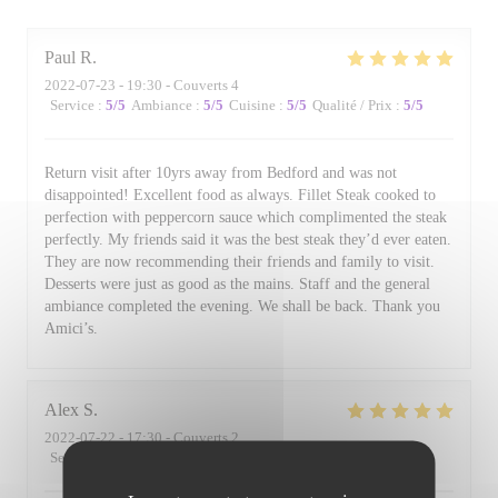
Paul
R
2022-07-23
- 19:30 - Couverts 4
Service
:
5
/5
Ambiance
:
5
/5
Cuisine
:
5
/5
Qualité / Prix
:
5
/5
Return visit after 10yrs away from Bedford and was not
disappointed! Excellent food as always. Fillet Steak cooked to
perfection with peppercorn sauce which complimented the steak
perfectly. My friends said it was the best steak they’d ever eaten.
They are now recommending their friends and family to visit.
Desserts were just as good as the mains. Staff and the general
ambiance completed the evening. We shall be back. Thank you
Amici’s.
Alex
S
2022-07-22
- 17:30 - Couverts 2
Service
:
5
/5
Ambiance
:
4
/5
Cuisine
:
5
/5
Qualité / Prix
:
4
/5